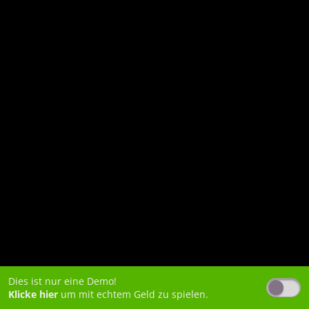
Dies ist nur eine Demo!
Klicke hier
um mit echtem Geld zu spielen.