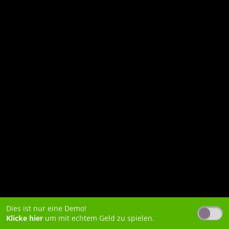
Dies ist nur eine Demo!
Klicke hier
um mit echtem Geld zu spielen.