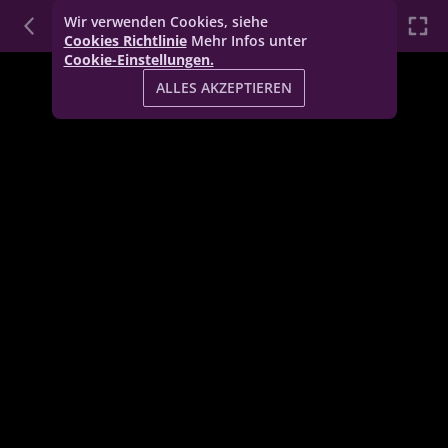
Wir verwenden Cookies, siehe
Cookies Richtlinie
Mehr Infos unter
Cookie-Einstellungen.
ALLES AKZEPTIEREN