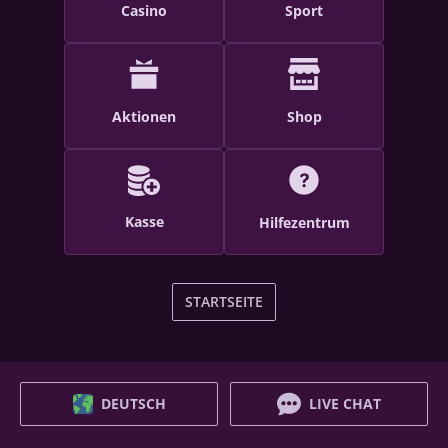
Casino
Sport
Aktionen
Shop
Kasse
Hilfezentrum
STARTSEITE
DEUTSCH
LIVE CHAT