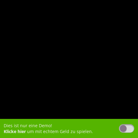
Dies ist nur eine Demo!
Klicke hier
um mit echtem Geld zu spielen.