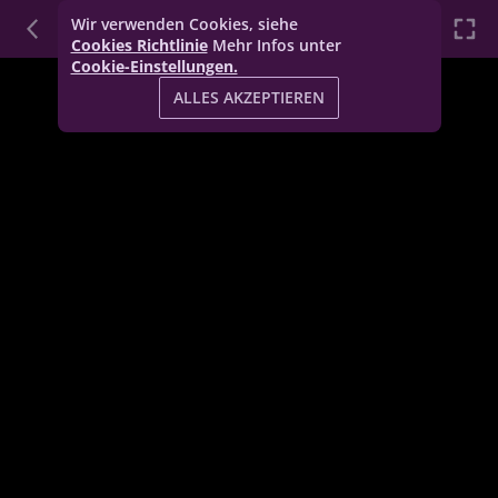
Wir verwenden Cookies, siehe
Cookies Richtlinie
Mehr Infos unter
Cookie-Einstellungen.
ALLES AKZEPTIEREN