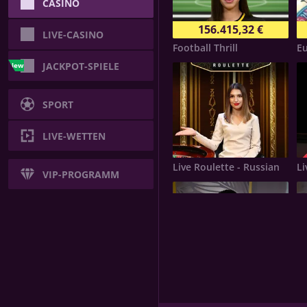
CASINO
156.415,32 €
LIVE-CASINO
Football Thrill
Eu
JACKPOT-SPIELE
New
SPORT
LIVE-WETTEN
Live Roulette - Russian
Li
VIP-PROGRAMM
NEU
Live Roulette
Li