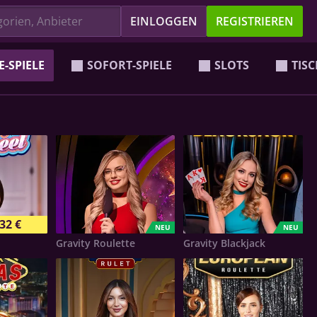
gorien, Anbieter
EINLOGGEN
REGISTRIEREN
E-SPIELE
SOFORT-SPIELE
SLOTS
TISC
32 €
NEU
NEU
Gravity Roulette
Gravity Blackjack