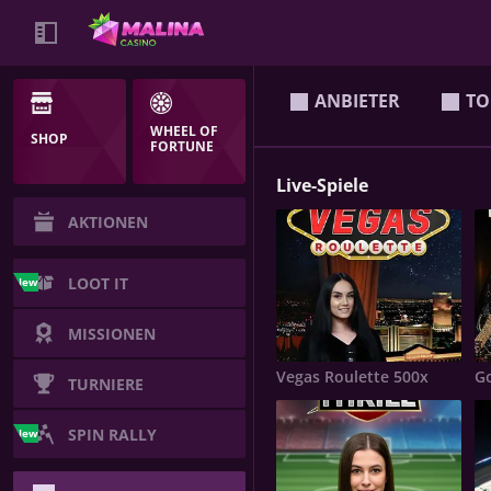
ANBIETER
TO
WHEEL OF
SHOP
FORTUNE
Live-Spiele
AKTIONEN
LOOT IT
New
MISSIONEN
Vegas Roulette 500x
Go
TURNIERE
SPIN RALLY
New