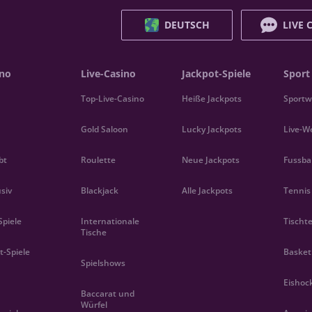
DEUTSCH
LIVE 
ino
Live-Casino
Jackpot-Spiele
Sport
Top-Live-Casino
Heiße Jackpots
Sportw
Gold Saloon
Lucky Jackpots
Live-W
bt
Roulette
Neue Jackpots
Fussbal
siv
Blackjack
Alle Jackpots
Tennis
Spiele
Internationale
Tischt
Tische
t-Spiele
Basket
Spielshows
Eishoc
Baccarat und
Würfel