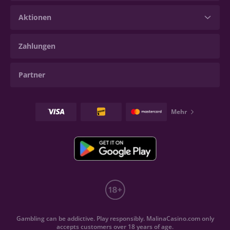
Aktionen
Zahlungen
Partner
Mehr
Gambling can be addictive. Play responsibly. MalinaCasino.com only
accepts customers over 18 years of age.