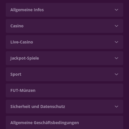
Allgemeine Infos
Casino
Live-Casino
Jackpot-Spiele
Sport
FUT-Münzen
Sicherheit und Datenschutz
Allgemeine Geschäftsbedingungen