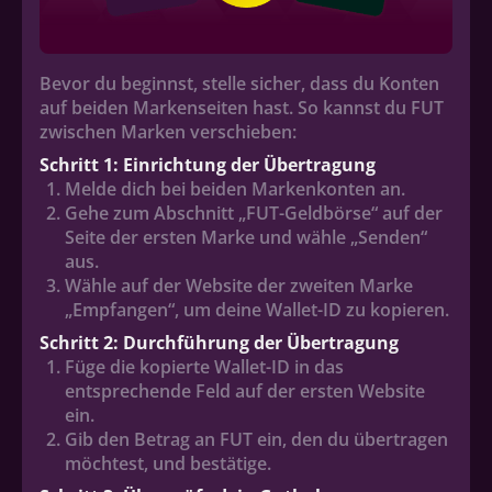
Bevor du beginnst, stelle sicher, dass du Konten
auf beiden Markenseiten hast. So kannst du FUT
zwischen Marken verschieben:
Schritt 1: Einrichtung der Übertragung
Melde dich bei beiden Markenkonten an.
Gehe zum Abschnitt „FUT-Geldbörse“ auf der
Seite der ersten Marke und wähle „Senden“
aus.
Wähle auf der Website der zweiten Marke
„Empfangen“, um deine Wallet-ID zu kopieren.
Schritt 2: Durchführung der Übertragung
Füge die kopierte Wallet-ID in das
entsprechende Feld auf der ersten Website
ein.
Gib den Betrag an FUT ein, den du übertragen
möchtest, und bestätige.