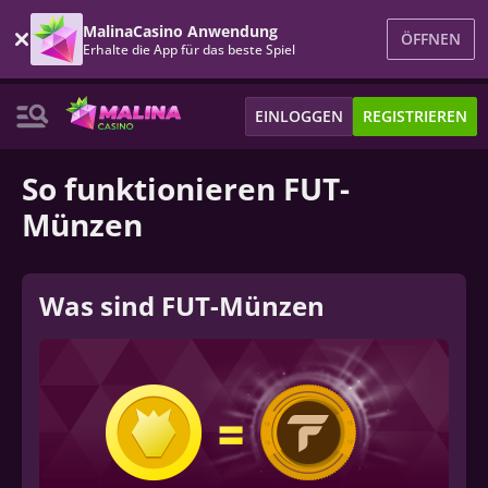
MalinaCasino Anwendung
ÖFFNEN
Erhalte die App für das beste Spiel
EINLOGGEN
REGISTRIEREN
So funktionieren FUT-
Münzen
Was sind FUT-Münzen