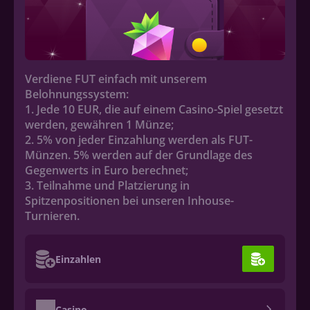
Verdiene FUT einfach mit unserem
Belohnungssystem:
1. Jede 10 EUR, die auf einem Casino-Spiel gesetzt
werden, gewähren 1 Münze;
2. 5% von jeder Einzahlung werden als FUT-
Münzen. 5% werden auf der Grundlage des
Gegenwerts in Euro berechnet;
3. Teilnahme und Platzierung in
Spitzenpositionen bei unseren Inhouse-
Turnieren.
Einzahlen
Casino