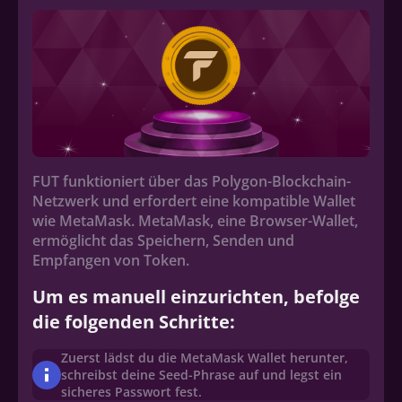
FUT funktioniert über das Polygon-Blockchain-
Netzwerk und erfordert eine kompatible Wallet
wie MetaMask. MetaMask, eine Browser-Wallet,
ermöglicht das Speichern, Senden und
Empfangen von Token.
Um es manuell einzurichten, befolge
die folgenden Schritte:
Zuerst lädst du die MetaMask Wallet herunter,
schreibst deine Seed-Phrase auf und legst ein
sicheres Passwort fest.