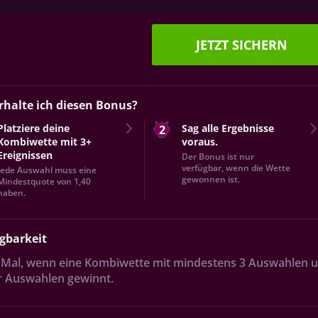
JETZT SICHERN
rhalte ich diesen Bonus?
Platziere deine
Sag alle Ergebnisse
2
Kombiwette mit 3+
voraus.
Ereignissen
Der Bonus ist nur
verfügbar, wenn die Wette
Jede Auswahl muss eine
gewonnen ist.
Mindestquote von 1,40
haben.
gbarkeit
 Mal, wenn eine Kombiwette mit mindestens 3 Auswahlen un
r Auswahlen gewinnt.