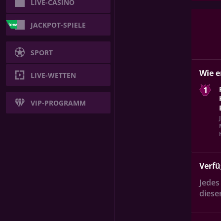
LIVE-CASINO
JACKPOT-SPIELE
New
SPORT
Wie e
LIVE-WETTEN
1
VIP-PROGRAMM
Verfü
Jedes
diese