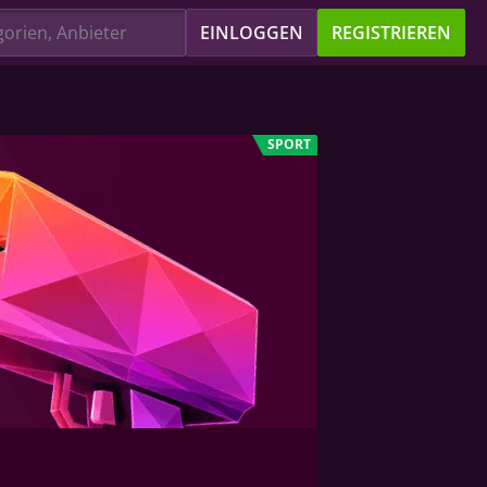
gorien, Anbieter
EINLOGGEN
REGISTRIEREN
SPORT