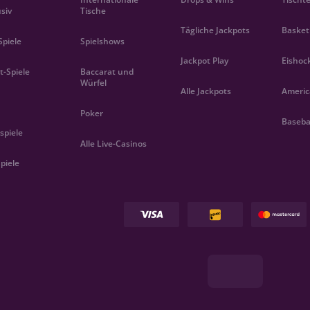
siv
Tische
Tägliche Jackpots
Basket
Spiele
Spielshows
Jackpot Play
Eishoc
t-Spiele
Baccarat und
Würfel
Alle Jackpots
Americ
Poker
Baseba
spiele
Alle Live-Casinos
Spiele
Zusätzliche Gewinne werden nach der Abrechnung automa
5.
hinzugefügt, wenn die qualifizierende Wette gewinnt und 
Nur Echtgeldwetten qualifizieren sich für die Aktion – Wet
6.
Freiwetten usw. platziert wurden, sind nicht gültig.