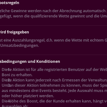
botsregeln
zliche Gewinne werden nach der Abrechnung automatisch 
gefügt, wenn die qualifizierende Wette gewinnt und die Um
ird freigegeben
ist eine Auszahlungsregel, d.h. wenn die Wette mit echtem G
 Umsatzbedingungen.
sbedingungen und Konditionen
Diese Aktion ist für alle registrierten Benutzer auf der Web
1.
Boni zu erhalten.
Diese Aktion kann jederzeit nach Ermessen der Verwaltu
2.
Um an dieser Aktion teilnehmen zu können, muss der Spiel
3.
aus mindestens drei Events besteht. Jede Auswahl muss m
oder höher platziert werden.
Die Höhe des Boost, die der Kunde erhalten kann, hängt v
4.
Auswahlen ab: