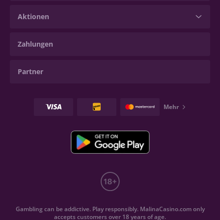
Aktionen
Zahlungen
Partner
Mehr
Gambling can be addictive. Play responsibly. MalinaCasino.com only
accepts customers over 18 years of age.