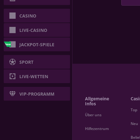
CASINO
LIVE-CASINO
JACKPOT-SPIELE
New
SPORT
LIVE-WETTEN
VIP-PROGRAMM
Allgemeine
Cas
Infos
Top
Über uns
Neu
Hilfezentrum
Belie