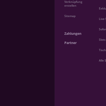
Verknüpfung
erstellen
Exklu
Sitemap
Live-
Sofor
Zahlungen
Slots
Partner
Tisch
Alle 