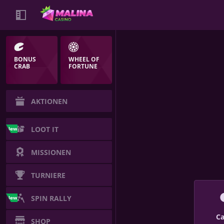
BONUS
WHEEL OF
CRAB
FORTUNE
AKTIONEN
LOOT IT
New
MISSIONEN
TURNIERE
SPIN RALLY
New
Ca
SHOP