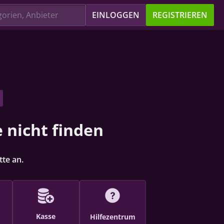
gorien, Anbieter
EINLOGGEN
REGISTRIEREN
 nicht finden
tte an.
Kasse
Hilfezentrum